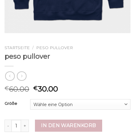
STARTSEITE
/
PESO PULLOVER
peso pullover
60.00
30.00
€
€
Größe
peso pullover Menge
IN DEN WARENKORB