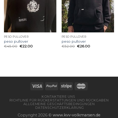
PESO PULLOVER
PESO PULLOVER
peso pullover
peso pullover
€
45.00
€
22.00
€
52.00
€
26.00
KONTAKTIERE UNS
RICHTLINIE FÜR RÜCKERSTATTUNGEN UND RÜCKGABEN
ALLGEMEINE GESCHÄFTSBEDINGUNGEN
DATENSCHUTZERKLÄRUNG
Copyright 2026 ©
www.kvv-volkmarsen.de