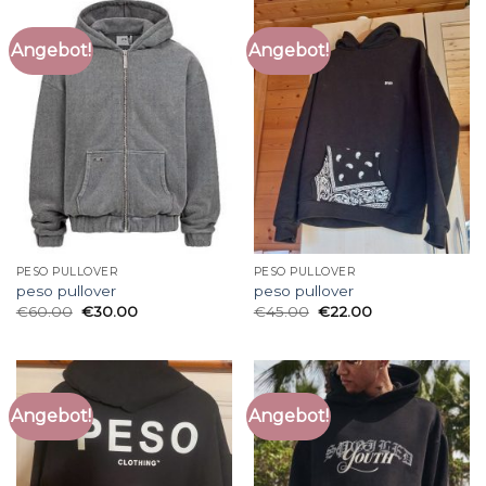
Angebot!
Angebot!
PESO PULLOVER
PESO PULLOVER
peso pullover
peso pullover
€
60.00
€
30.00
€
45.00
€
22.00
Angebot!
Angebot!