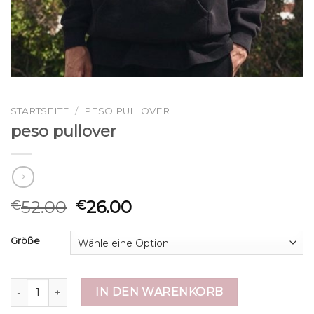
STARTSEITE
/
PESO PULLOVER
peso pullover
52.00
26.00
€
€
Größe
peso pullover Menge
IN DEN WARENKORB