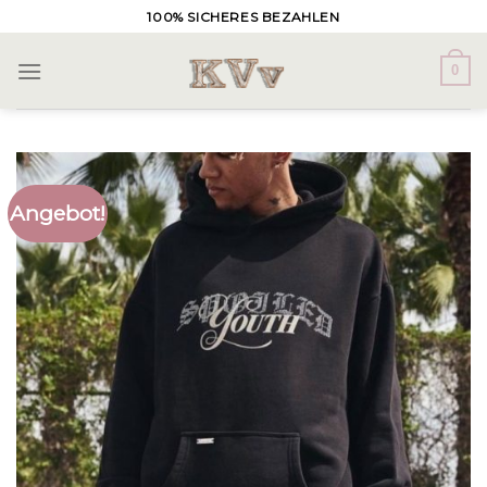
Skip
100% SICHERES BEZAHLEN
to
content
0
Angebot!