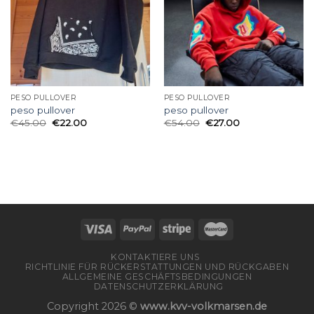
PESO PULLOVER
PESO PULLOVER
peso pullover
peso pullover
€
45.00
€
22.00
€
54.00
€
27.00
KONTAKTIERE UNS
RICHTLINIE FÜR RÜCKERSTATTUNGEN UND RÜCKGABEN
ALLGEMEINE GESCHÄFTSBEDINGUNGEN
DATENSCHUTZERKLÄRUNG
Copyright 2026 ©
www.kvv-volkmarsen.de