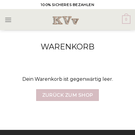
Skip
100% SICHERES BEZAHLEN
to
content
0
WARENKORB
Dein Warenkorb ist gegenwärtig leer.
ZURÜCK ZUM SHOP