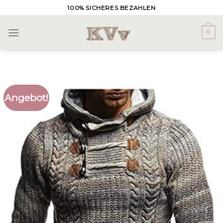
Skip
100% SICHERES BEZAHLEN
to
content
0
Angebot!