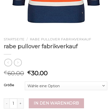
STARTSEITE
/
RABE PULLOVER FABRIKVERKAUF
rabe pullover fabrikverkauf
60.00
30.00
€
€
Größe
rabe pullover fabrikverkauf Menge
IN DEN WARENKORB