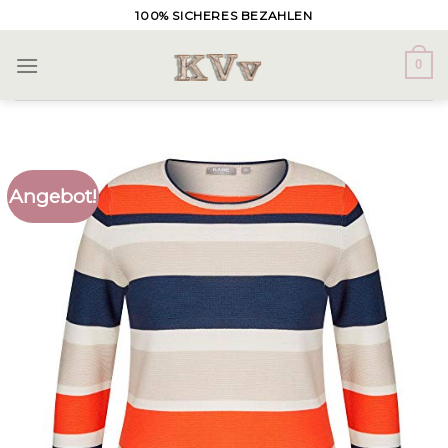
Skip
100% SICHERES BEZAHLEN
to
content
0
Angebot!