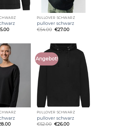
SCHWARZ
PULLOVER SCHWARZ
schwarz
pullover schwarz
25.00
€
54.00
€
27.00
Angebot!
SCHWARZ
PULLOVER SCHWARZ
schwarz
pullover schwarz
28.00
€
52.00
€
26.00