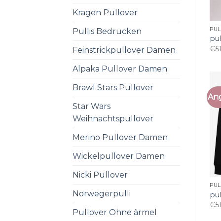
Kragen Pullover
PU
Pullis Bedrucken
pu
€
5
Feinstrickpullover Damen
Alpaka Pullover Damen
Brawl Stars Pullover
An
Star Wars
Weihnachtspullover
Merino Pullover Damen
Wickelpullover Damen
Nicki Pullover
PU
Norwegerpulli
pu
€
5
Pullover Ohne ärmel