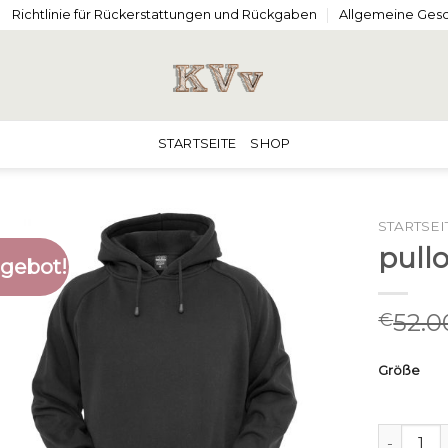
Richtlinie für Rückerstattungen und Rückgaben
Allgemeine Ges
STARTSEITE
SHOP
STARTSEI
pull
gebot!
52.0
€
Größe
pullover