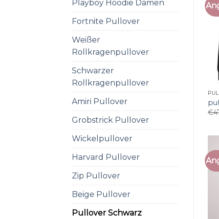
Playboy Hoodie Damen
An
Fortnite Pullover
Weißer
Rollkragenpullover
Schwarzer
Rollkragenpullover
PU
Amiri Pullover
pu
€
4
Grobstrick Pullover
Wickelpullover
Harvard Pullover
An
Zip Pullover
Beige Pullover
Pullover Schwarz