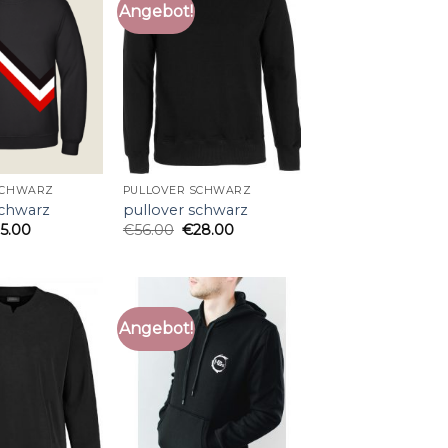
Angebot!
SCHWARZ
PULLOVER SCHWARZ
schwarz
pullover schwarz
25.00
€
56.00
€
28.00
Angebot!