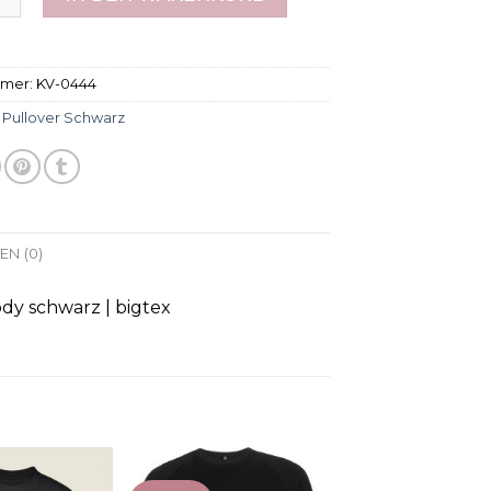
mmer:
KV-0444
:
Pullover Schwarz
N (0)
dy schwarz | bigtex