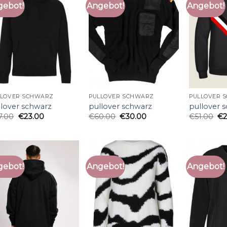
gebot!
Angebot!
Angebot!
LLOVER SCHWARZ
PULLOVER SCHWARZ
PULLOVER 
llover schwarz
pullover schwarz
pullover 
7.00
€
23.00
€
60.00
€
30.00
€
51.00
€
gebot!
Angebot!
Angebot!