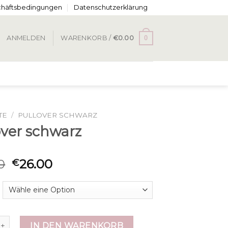
chäftsbedingungen
Datenschutzerklärung
0
ANMELDEN
WARENKORB /
€
0.00
TE
/
PULLOVER SCHWARZ
over schwarz
0
26.00
€
 schwarz Menge
IN DEN WARENKORB