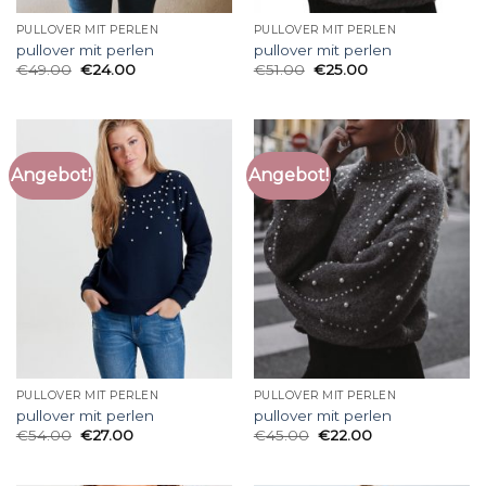
PULLOVER MIT PERLEN
PULLOVER MIT PERLEN
pullover mit perlen
pullover mit perlen
€
49.00
€
24.00
€
51.00
€
25.00
Angebot!
Angebot!
PULLOVER MIT PERLEN
PULLOVER MIT PERLEN
pullover mit perlen
pullover mit perlen
€
54.00
€
27.00
€
45.00
€
22.00