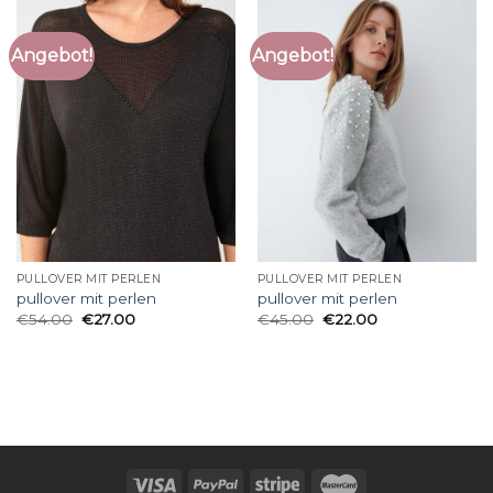
Angebot!
Angebot!
PULLOVER MIT PERLEN
PULLOVER MIT PERLEN
pullover mit perlen
pullover mit perlen
€
54.00
€
27.00
€
45.00
€
22.00