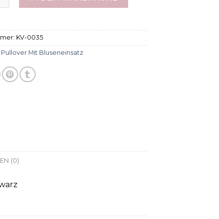
mmer:
KV-0035
:
Pullover Mit Bluseneinsatz
N (0)
hwarz