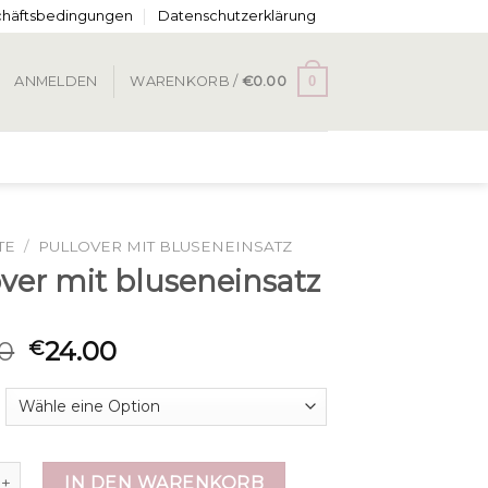
chäftsbedingungen
Datenschutzerklärung
0
ANMELDEN
WARENKORB /
€
0.00
TE
/
PULLOVER MIT BLUSENEINSATZ
over mit bluseneinsatz
0
24.00
€
mit bluseneinsatz Menge
IN DEN WARENKORB