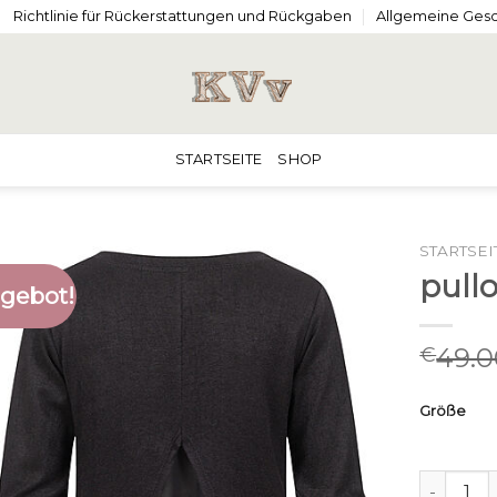
Richtlinie für Rückerstattungen und Rückgaben
Allgemeine Ges
STARTSEITE
SHOP
STARTSEI
pull
gebot!
49.0
€
Größe
pullover 