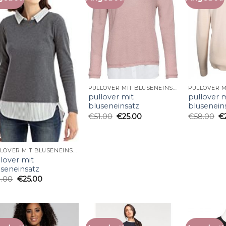
PULLOVER MIT BLUSENEINSATZ
pullover mit
pullover 
bluseneinsatz
blusenein
€
51.00
€
25.00
€
58.00
€
PULLOVER MIT BLUSENEINSATZ
lover mit
useneinsatz
1.00
€
25.00