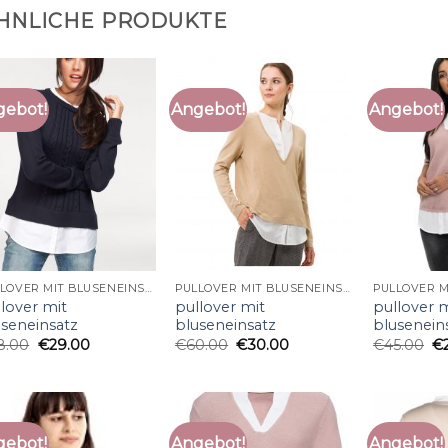
HNLICHE PRODUKTE
gebot!
Angebot!
Angebot!
PULLOVER MIT BLUSENEINSATZ
PULLOVER MIT BLUSENEINSATZ
lover mit
pullover mit
pullover 
useneinsatz
bluseneinsatz
blusenein
8.00
€
29.00
€
60.00
€
30.00
€
45.00
€
gebot!
Angebot!
Angebot!