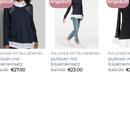
gebot!
Angebot!
Angebot!
PULLOVER MIT BLUSENEINSATZ
PULLOVER MIT BLUSENEINSATZ
lover mit
pullover mit
pullover 
useneinsatz
bluseneinsatz
blusenein
4.00
€
27.00
€
47.00
€
23.00
€
49.00
€