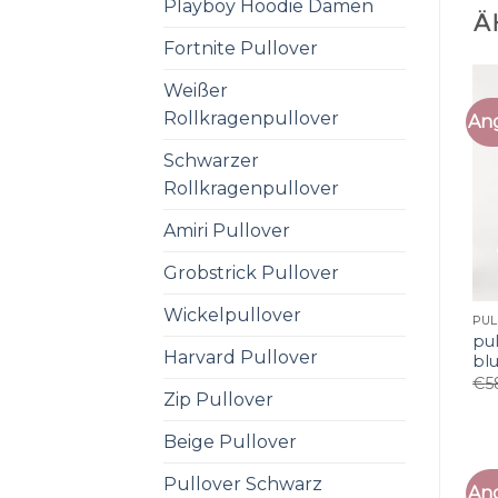
Playboy Hoodie Damen
Ä
Fortnite Pullover
Weißer
Rollkragenpullover
An
Schwarzer
Rollkragenpullover
Amiri Pullover
Grobstrick Pullover
Wickelpullover
pul
Harvard Pullover
bl
€
5
Zip Pullover
Beige Pullover
Pullover Schwarz
An