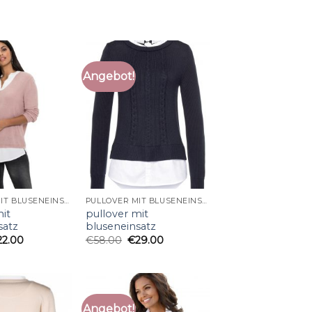
Angebot!
PULLOVER MIT BLUSENEINSATZ
PULLOVER MIT BLUSENEINSATZ
mit
pullover mit
satz
bluseneinsatz
22.00
€
58.00
€
29.00
Angebot!