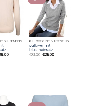
PULLOVER MIT BLUSENEINSATZ
PULLOVER MIT BLUSENEINSATZ
mit
pullover mit
satz
bluseneinsatz
29.00
€
51.00
€
25.00