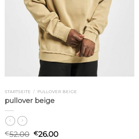
STARTSEITE
/
PULLOVER BEIGE
pullover beige
52.00
26.00
€
€