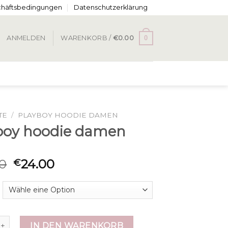
chäftsbedingungen
Datenschutzerklärung
0
ANMELDEN
WARENKORB /
€
0.00
TE
/
PLAYBOY HOODIE DAMEN
boy hoodie damen
0
24.00
€
hoodie damen Menge
IN DEN WARENKORB