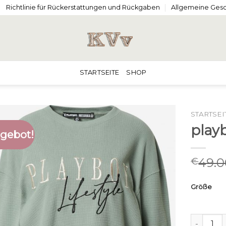
Richtlinie für Rückerstattungen und Rückgaben
Allgemeine Ges
STARTSEITE
SHOP
STARTSEI
play
gebot!
49.0
€
Größe
playboy 