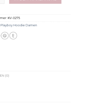
mmer:
KV-0275
:
Playboy Hoodie Damen
N (0)