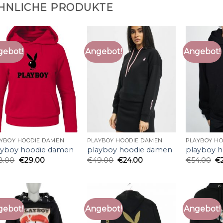
HNLICHE PRODUKTE
gebot!
Angebot!
Angebot!
AYBOY HOODIE DAMEN
PLAYBOY HOODIE DAMEN
PLAYBOY H
ayboy hoodie damen
playboy hoodie damen
playboy 
8.00
€
29.00
€
49.00
€
24.00
€
54.00
€
gebot!
Angebot!
Angebot!