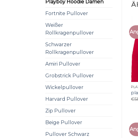
Playboy Hoodie Damen
Ä
Fortnite Pullover
Weißer
An
Rollkragenpullover
Schwarzer
Rollkragenpullover
Amiri Pullover
Grobstrick Pullover
Wickelpullover
PL
pl
Harvard Pullover
€
5
Zip Pullover
Beige Pullover
An
Pullover Schwarz