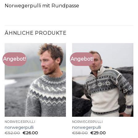
Norwegerpulli mit Rundpasse
ÄHNLICHE PRODUKTE
Angebot!
Angebot!
NORWEGERPULLI
NORWEGERPULLI
norwegerpulli
norwegerpulli
€
52.00
€
26.00
€
58.00
€
29.00