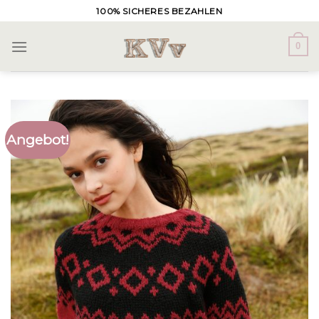
Skip
100% SICHERES BEZAHLEN
to
content
0
Angebot!