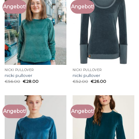
Angebot!
Angebot!
NICKI PULLOVER
NICKI PULLOVER
nicki pullover
nicki pullover
€
56.00
€
28.00
€
52.00
€
26.00
Angebot!
Angebot!