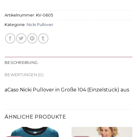
Artikelnummer:
KV-0605
Kategorie:
Nicki Pullover
BESCHREIBUNG
BEWERTUNGEN (0)
aCaso Nicki Pullover in Größe 104 (Einzelstück) aus
ÄHNLICHE PRODUKTE