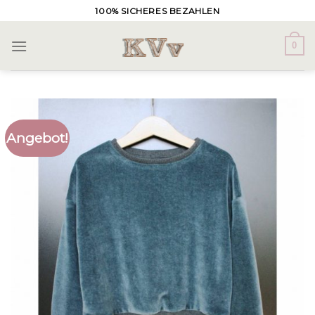
Skip
100% SICHERES BEZAHLEN
to
content
0
Angebot!