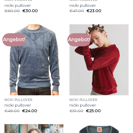
nicki pullover
nicki pullover
€
60.00
€
30.00
€
47.00
€
23.00
Angebot!
Angebot!
NICKI PULLOVER
NICKI PULLOVER
nicki pullover
nicki pullover
€
49.00
€
24.00
€
51.00
€
25.00