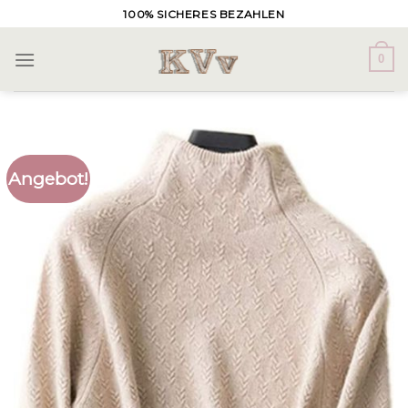
Skip
100% SICHERES BEZAHLEN
to
content
0
Angebot!