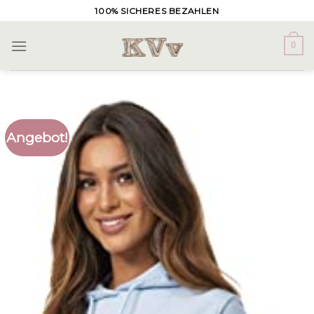
Skip
100% SICHERES BEZAHLEN
to
content
0
Angebot!