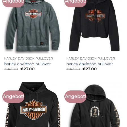
Angebot!
Angebot!
HARLEY DAVIDSON PULLOVER
HARLEY DAVIDSON PULLOVER
harley davidson pullover
harley davidson pullover
€
47.00
€
23.00
€
47.00
€
23.00
Angebot!
Angebot!