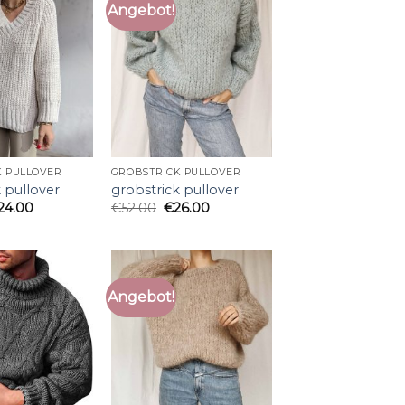
Angebot!
K PULLOVER
GROBSTRICK PULLOVER
 pullover
grobstrick pullover
24.00
€
52.00
€
26.00
Angebot!