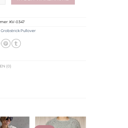
mmer:
KV-0347
:
Grobstrick Pullover
N (0)