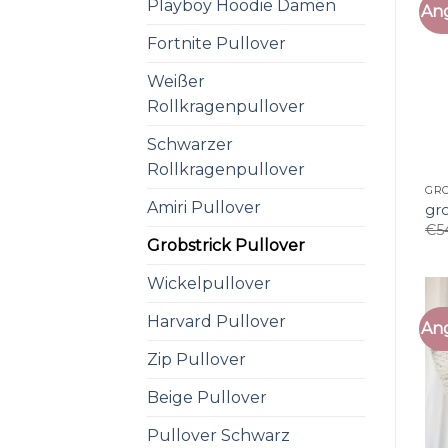
Playboy Hoodie Damen
An
Fortnite Pullover
Weißer
Rollkragenpullover
Schwarzer
Rollkragenpullover
GRO
Amiri Pullover
gro
€
5
Grobstrick Pullover
Wickelpullover
Harvard Pullover
An
Zip Pullover
Beige Pullover
Pullover Schwarz