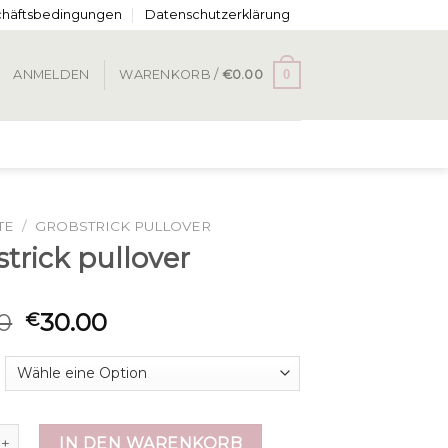
chäftsbedingungen
Datenschutzerklärung
0
ANMELDEN
WARENKORB /
€
0.00
TE
/
GROBSTRICK PULLOVER
trick pullover
0
30.00
€
ck pullover Menge
IN DEN WARENKORB