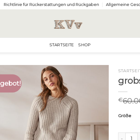
Richtlinie für Rückerstattungen und Rückgaben
Allgemeine Ges
STARTSEITE
SHOP
STARTSEI
grobs
gebot!
60.0
€
Größe
grobstri