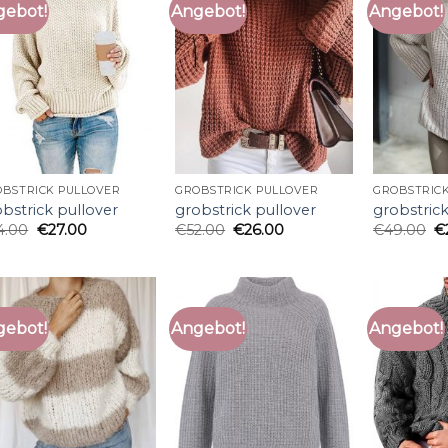
gebot!
Angebot!
Angebot!
BSTRICK PULLOVER
GROBSTRICK PULLOVER
GROBSTRIC
bstrick pullover
grobstrick pullover
grobstrick
4.00
€
27.00
€
52.00
€
26.00
€
49.00
€
gebot!
Angebot!
Angebot!