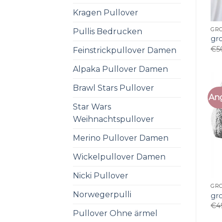
Kragen Pullover
GRO
Pullis Bedrucken
gro
€
5
Feinstrickpullover Damen
Alpaka Pullover Damen
Brawl Stars Pullover
An
Star Wars
Weihnachtspullover
Merino Pullover Damen
Wickelpullover Damen
Nicki Pullover
GRO
Norwegerpulli
gro
€
4
Pullover Ohne ärmel