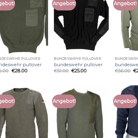
gebot!
Angebot!
Angebot!
NDESWEHR PULLOVER
BUNDESWEHR PULLOVER
BUNDESWEH
ndeswehr pullover
bundeswehr pullover
bundesweh
6.00
€
28.00
€
51.00
€
25.00
€
56.00
€
gebot!
Angebot!
Angebot!