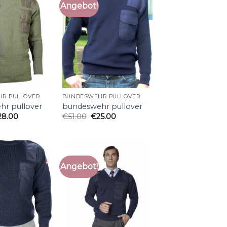
Angebot!
R PULLOVER
BUNDESWEHR PULLOVER
r pullover
bundeswehr pullover
28.00
€
51.00
€
25.00
Angebot!