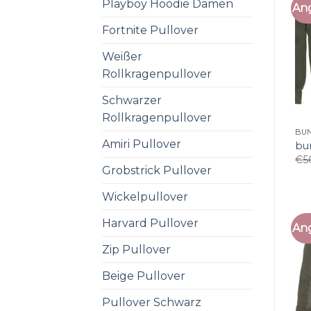
Playboy Hoodie Damen
An
Fortnite Pullover
Weißer
Rollkragenpullover
Schwarzer
Rollkragenpullover
BU
Amiri Pullover
bu
€
5
Grobstrick Pullover
Wickelpullover
Harvard Pullover
An
Zip Pullover
Beige Pullover
Pullover Schwarz