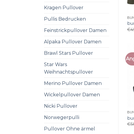
Kragen Pullover
BU
Pullis Bedrucken
bu
€
4
Feinstrickpullover Damen
Alpaka Pullover Damen
Brawl Stars Pullover
An
Star Wars
Weihnachtspullover
Merino Pullover Damen
Wickelpullover Damen
Nicki Pullover
BU
Norwegerpulli
bu
€
5
Pullover Ohne ärmel