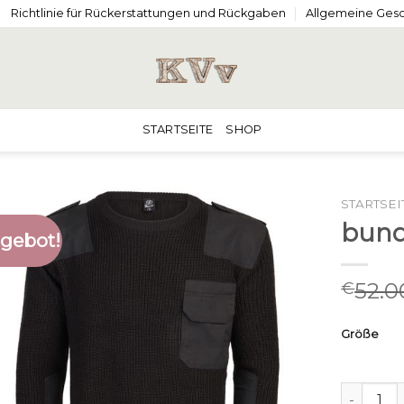
Richtlinie für Rückerstattungen und Rückgaben
Allgemeine Ges
STARTSEITE
SHOP
STARTSEI
bund
gebot!
52.0
€
Größe
bundeswe