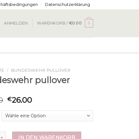
chäftsbedingungen
Datenschutzerklärung
0
ANMELDEN
WARENKORB /
€
0.00
TE
/
BUNDESWEHR PULLOVER
eswehr pullover
0
26.00
€
hr pullover Menge
IN DEN WARENKORB