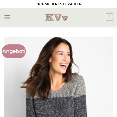
Skip
100% SICHERES BEZAHLEN
to
content
0
Angebot!