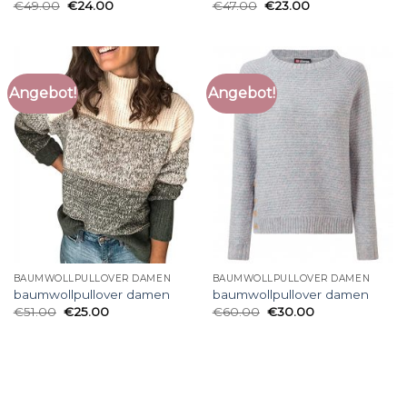
€
49.00
€
24.00
€
47.00
€
23.00
Angebot!
Angebot!
BAUMWOLLPULLOVER DAMEN
BAUMWOLLPULLOVER DAMEN
baumwollpullover damen
baumwollpullover damen
€
51.00
€
25.00
€
60.00
€
30.00