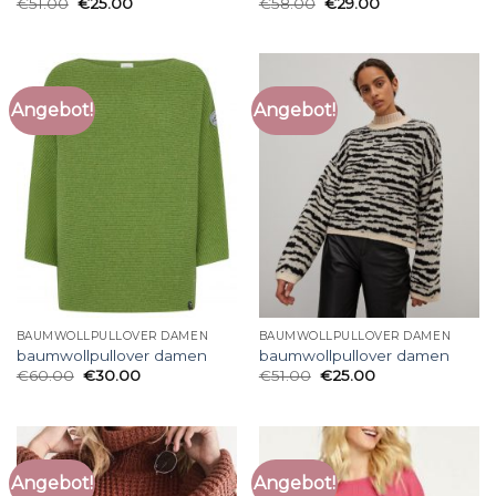
€
51.00
€
25.00
€
58.00
€
29.00
Angebot!
Angebot!
BAUMWOLLPULLOVER DAMEN
BAUMWOLLPULLOVER DAMEN
baumwollpullover damen
baumwollpullover damen
€
60.00
€
30.00
€
51.00
€
25.00
Angebot!
Angebot!