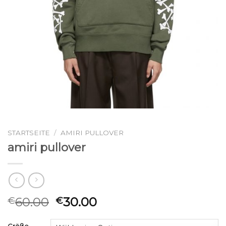
STARTSEITE
/
AMIRI PULLOVER
amiri pullover
60.00
30.00
€
€