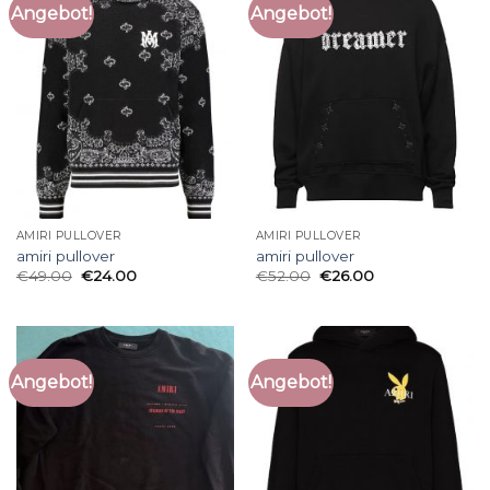
Angebot!
Angebot!
AMIRI PULLOVER
AMIRI PULLOVER
amiri pullover
amiri pullover
€
49.00
€
24.00
€
52.00
€
26.00
Angebot!
Angebot!