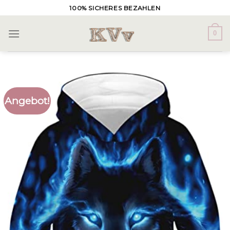
Skip
100% SICHERES BEZAHLEN
to
content
0
Angebot!