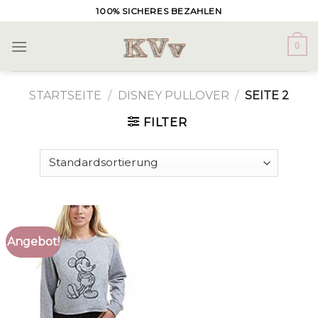
Skip
100% SICHERES BEZAHLEN
to
content
0
STARTSEITE
/
DISNEY PULLOVER
/
SEITE 2
FILTER
Angebot!