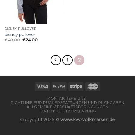
DISNEY PULLOVER
disney pullover
€
49.00
€
24.00
1
2
KONTAKTIERE UNS
RICHTLINIE FÜR RÜCKERSTATTUNGEN UND RÜCKGABEN
ALLGEMEINE GESCHÄFTSBEDINGUNGEN
DATENSCHUTZERKLÄRUNG
Copyright 2026 ©
www.kvv-volkmarsen.de